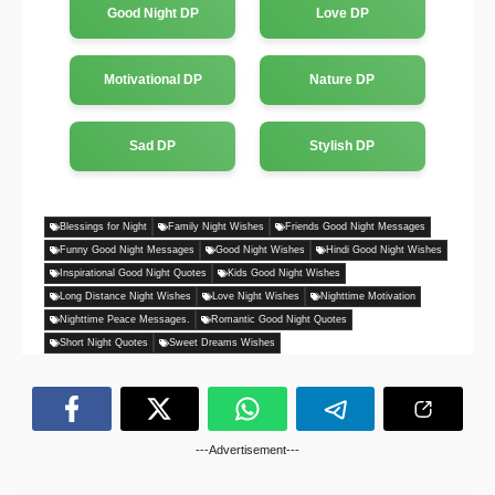
Good Night DP
Love DP
Motivational DP
Nature DP
Sad DP
Stylish DP
Blessings for Night
Family Night Wishes
Friends Good Night Messages
Funny Good Night Messages
Good Night Wishes
Hindi Good Night Wishes
Inspirational Good Night Quotes
Kids Good Night Wishes
Long Distance Night Wishes
Love Night Wishes
Nighttime Motivation
Nighttime Peace Messages.
Romantic Good Night Quotes
Short Night Quotes
Sweet Dreams Wishes
---Advertisement---