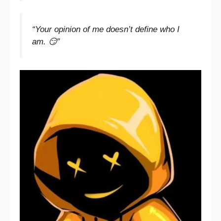
“Your opinion of me doesn’t define who I
am. 😏”