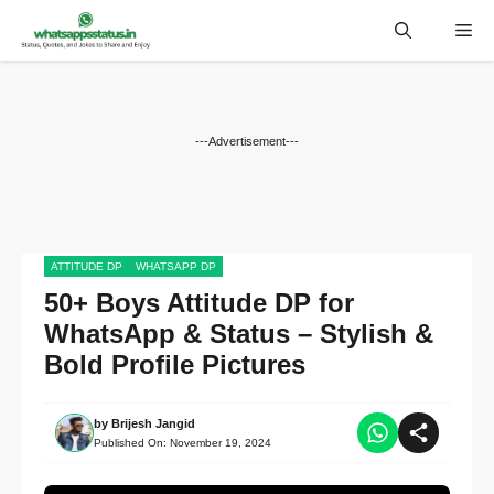
Skip
Me
to
content
---Advertisement---
ATTITUDE DP
WHATSAPP DP
50+ Boys Attitude DP for
WhatsApp & Status – Stylish &
Bold Profile Pictures
by
Brijesh Jangid
Published On:
November 19, 2024