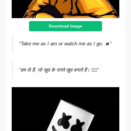
Download Image
“Take me as I am or watch me as I go. 🔥”
“हम वो हैं, जो खुद के रास्ते खुद बनाते हैं। 🚶‍♂️”