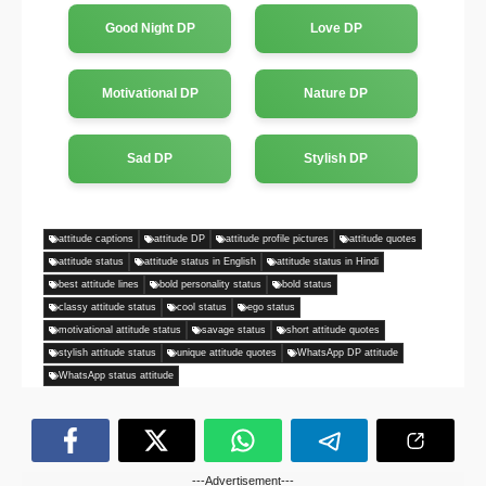
Good Night DP
Love DP
Motivational DP
Nature DP
Sad DP
Stylish DP
attitude captions
attitude DP
attitude profile pictures
attitude quotes
attitude status
attitude status in English
attitude status in Hindi
best attitude lines
bold personality status
bold status
classy attitude status
cool status
ego status
motivational attitude status
savage status
short attitude quotes
stylish attitude status
unique attitude quotes
WhatsApp DP attitude
WhatsApp status attitude
---Advertisement---