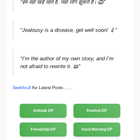
“हम वहाँ खड़े रहते हैं, जहां लोग झुकते हैं। 🦁”
“Jealousy is a disease, get well soon! 💉”
“I’m the author of my own story, and I’m
not afraid to rewrite it. 📖”
SeekhoJI
Ke Latest Posts……
Attitude DP
Festival DP
Friendship DP
Good Morning DP