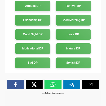
Attitude DP
Festival DP
Friendship DP
Good Morning DP
Good Night DP
Love DP
Motivational DP
Nature DP
Sad DP
Stylish DP
---Advertisement---