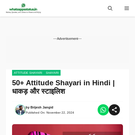
Skip
Me
to
content
---Advertisement---
ATTITUDE SHAYARI
SHAYARI
50+ Attitude Shayari in Hindi |
धाकड़ और स्टाइलिश
by
Brijesh Jangid
Published On:
November 22, 2024